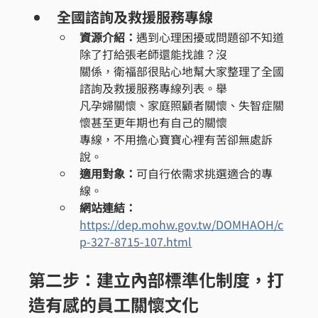
全國諮詢及救援服務專線
資源介紹：
遇到心理困擾或問題卻不知道
除了打給張老師還能找誰？沒
關係，衛福部很貼心地幫大家整理了全國
諮詢及救援服務專線列表。舉
凡孕婦關懷、家庭照顧者關懷、失智症關
懷甚至更年期也有自己的關懷
專線，不用擔心寶寶心裡有苦卻無處訴
說。
適用對象：
可自行依需求挑選適合的專
線。
網站連結：
https://dep.mohw.gov.tw/DOMHAOH/c
p-327-8715-107.html
第二步：建立內部標準化制度，打
造有感的員工關懷文化