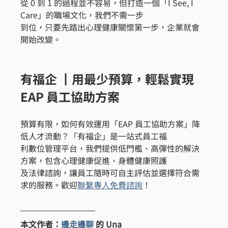
從 0 到 1 的過程並不容易，但打造一個「I See, I 
Care」的職場文化，我們不需一步
到位，只要先踏出心理健康關懷第一步，企業就會
開始改變。
有福企 ┃用最少預算，輕鬆實現 
EAP 員工協助方案
預算有限，如何有效運用「EAP 員工協助方案」降
低人才流動？「有福企」是一站式員工福
利數位管理平台，我們提供低門檻、高彈性的解決
方案，包含心理健康促進、身體健康照護
及法律諮詢，讓員工隨時可自主評估並選擇符合需
求的服務。歡迎
聯繫專人免費諮詢
！
本文作者：
邊走邊聊
 的 Una