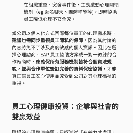
在組織重整、突發事件後，主動啟動心理關懷
機制（eg.匿名聊天、團體輔導等)，即時協助
員工降低心理不安全感。
當公司以個人化方式回應每位員工的心理需求時，
建議也需同步重視員工隱私的保障，
因為其討論的
內容將免不了涉及高度敏感的個人資訊
。
因此在選
擇心理諮商、EAP 員工協助方案或一對一教練的合
作廠商時，
應確保所有服務機制皆符合個資法規
範，並與合作單位簽訂完善的資料保密協議
，才能
真正讓員工安心使用並感受到公司對其心理福祉的
重視。
員工心理健康投資：企業與社會的
雙贏效益
職場的心理健康議題，已逐漸從「有餘力才處理」