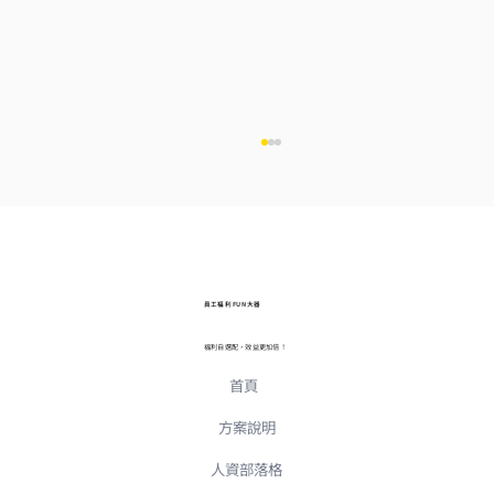
員工福利 FUN 大器
福利自選配，效益更加倍！
首頁
不只給福利，更給好體驗！「有福企」如
何用數位科技，重塑員工福利新樣貌
方案說明
人資部落格