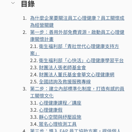
目錄
為什麼企業要關注員工心理健康？員工關懷成
為經營關鍵
第一步：善用外部免費資源，啟動員工心理健
康關懷計畫
2.1. 
衛生福利部「青壯世代心理健康支持方
案」
2.2. 
衛生福利部「心快活」心理健康學習平台
2.3. 
財團法人張老師基金會
2.4. 
財團法人董氏基金會華文心理健康網
2.5. 
全國諮詢及救援服務專線
第二步：建立內部標準化制度，打造有感的員
工關懷文化
3.1. 
心理健康課程／講座
3.2. 
心理健康假
3.3. 
靜心空間與紓壓設施
3.4.
 匿名心理檢測工具
第三步：導入 EAP 員工協助方案，提供個人