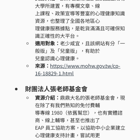
大學所建置，有專欄文章、線
上課程、政策宣導等豐富的心理健康知識
資源，也整理了全國各地區心
理健康服務據點，是乾貨滿滿且可確保知
識正確性的大平台。
適用對象：
老少咸宜，且該網站有分「一
般版」及「兒童版」，有助於
兒童認識心理健康。
來源：
https://www.mohw.gov.tw/cp-
16-18829-1.html
財團法人張老師基金會
資源介紹：
鼎鼎大名的張老師基金會，現
在除了有我們熟知的免付費輔
導專線 1980（依舊幫您），也有實體諮
商、線上輔導，甚至也推出了
EAP 員工協助方案，以協助中小企業建立
心理健康支持計畫，嘗試用更