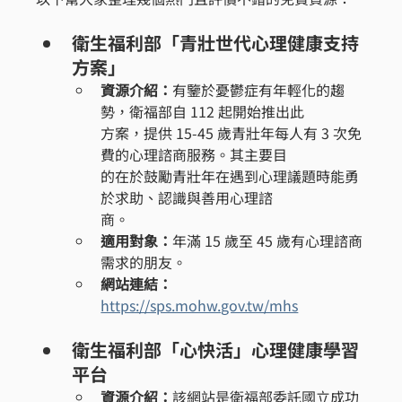
衛生福利部「青壯世代心理健康支持
方案」
資源介紹：
有鑒於憂鬱症有年輕化的趨
勢，衛福部自 112 起開始推出此
方案，提供 15-45 歲青壯年每人有 3 次免
費的心理諮商服務。其主要目
的在於鼓勵青壯年在遇到心理議題時能勇
於求助、認識與善用心理諮
商。
適用對象：
年滿 15 歲至 45 歲有心理諮商
需求的朋友。
網站連結：
https://sps.mohw.gov.tw/mhs
衛生福利部「心快活」心理健康學習
平台
資源介紹：
該網站是衛福部委託國立成功