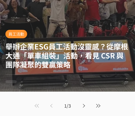
員工活動
舉辦企業ESG員工活動沒靈感？從摩根
大通「單車組裝」活動，看見 CSR 與
團隊凝聚的雙贏策略
1
/
3