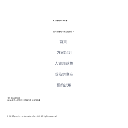
員工福利 FUN 大器
福利自選配，效益更加倍！
首頁
方案說明
人資部落格
成為供應商
預約試用
+886 2 7752 0688
106 台北市大安區敦化南路二段 95 號 25 樓
© 2025 Symphox Information Co., Ltd. All rights reserved.