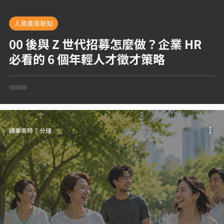
人資產業新知
00 後與 Z 世代招募怎麼做？企業 HR
必看的 6 個年輕人才徵才策略
讀畢需時 7 分鐘