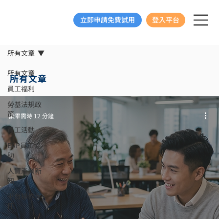
立即申請免費試用
登入平台
所有文章
所有文章
所有文章
員工福利
勞基法規政
策
讀畢需時 12 分鐘
員工活動
EAP員工協
助
人資產業新
知
平台操作手
冊