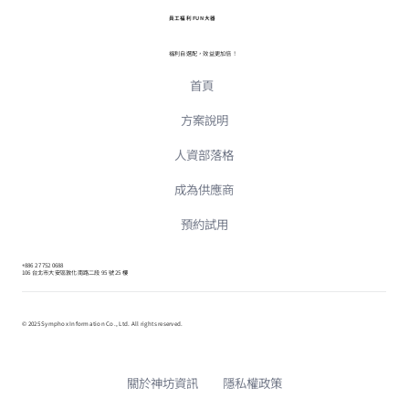
員工福利 FUN 大器
福利自選配，效益更加倍！
首頁
方案說明
人資部落格
成為供應商
預約試用
+886 2 7752 0688
106 台北市大安區敦化南路二段 95 號 25 樓
© 2025 Symphox Information Co., Ltd. All rights reserved.
關於神坊資訊
隱私權政策