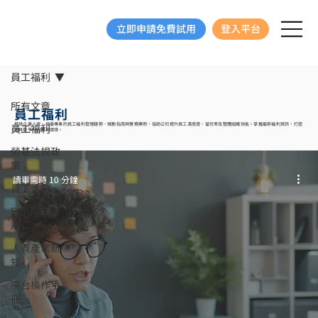
立即申請免費試用
登入平台
員工福利
所有文章
員工福利
提供企業人資、福委專業的員工福利管理趨勢、規劃指南與實務案例，協助公司提升員工滿意度、留任率及整體組織效能。掌握最新福利資訊，打造
員工福利
更具競爭力的職場環境。
勞基法規政
策
讀畢需時 10 分鐘
員工活動
EAP員工協
助
人資產業新
知
平台操作手
冊