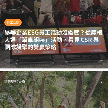
員工活動
舉辦企業ESG員工活動沒靈感？從摩根
大通「單車組裝」活動，看見 CSR 與
團隊凝聚的雙贏策略
讀畢需時 5 分鐘