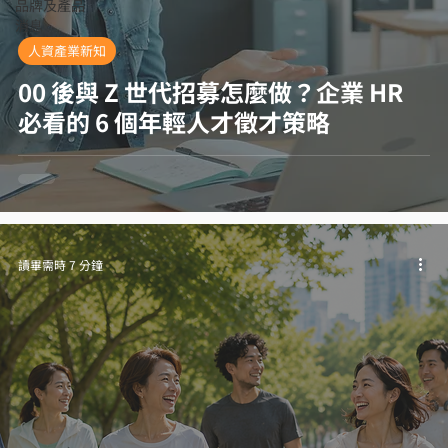
品牌及產品
消息
人資產業新知
00 後與 Z 世代招募怎麼做？企業 HR
必看的 6 個年輕人才徵才策略
讀畢需時 7 分鐘