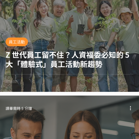
員工活動
Z 世代員工留不住？人資福委必知的 5
大「體驗式」員工活動新趨勢
讀畢需時 5 分鐘