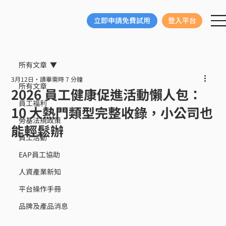
立即申請免費試用
登入平台
所有文章
3月12日
讀畢需時 7 分鐘
所有文章
2026 員工健康促進活動懶人包：
員工福利
10 大熱門類型完整收錄，小公司也
勞基法規政策
能輕鬆辦
員工活動
EAP員工協助
人資產業新知
平台操作手冊
品牌及產品消息