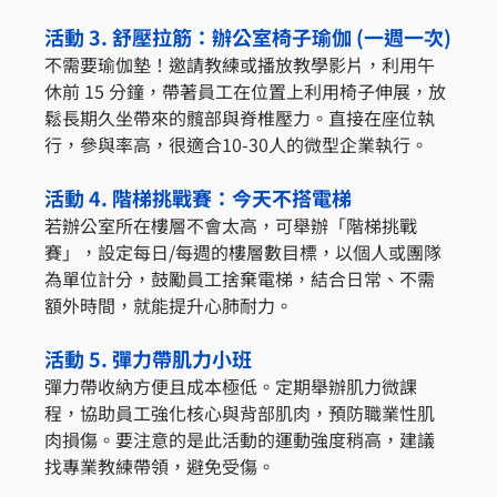
活動 3. 舒壓拉筋：辦公室椅子瑜伽 (一週一次)
不需要瑜伽墊！邀請教練或播放教學影片，利用午
休前 15 分鐘，帶著員工在位置上利用椅子伸展，放
鬆長期久坐帶來的髖部與脊椎壓力。直接在座位執
行，參與率高，很適合10-30人的微型企業執行。
活動 4. 階梯挑戰賽：今天不搭電梯
若辦公室所在樓層不會太高，可舉辦「階梯挑戰
賽」，設定每日/每週的樓層數目標，以個人或團隊
為單位計分，鼓勵員工捨棄電梯，結合日常、不需
額外時間，就能提升心肺耐力。
活動 5. 彈力帶肌力小班
彈力帶收納方便且成本極低。定期舉辦肌力微課
程，協助員工強化核心與背部肌肉，預防職業性肌
肉損傷。要注意的是此活動的運動強度稍高，建議
找專業教練帶領，避免受傷。