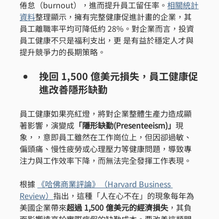
倦怠（burnout），進而提升員工留任率。
相關統計
資料
整理顯示，擁有完整健康促進計畫的企業，其
員工離職率平均可降低約 28%。對企業而言，投資
員工健康不只是福利支出，更 是有益於穩定人才與
提升競爭力的長期策略。
挽回 1,500 億美元損失，員工健康促
進改善隱形缺勤
員工健康如果亮紅燈，將對企業整體生產力造成顯
著影響，演變成
「隱形缺勤(Presenteeism)」
現
象，，意即員工雖然在工作崗位上，但因卻過敏、
偏頭痛、慢性疲勞或心理壓力等健康問題，導致專
注力與工作效率下降，而無法完全發揮工作表現。
根據 
《哈佛商業評論》（Harvard Business 
Review）
指出，這種「人在心不在」的現象每年為
美國企業帶來
超過 1,500 億美元的經濟損失
，其負
面影響遠高於實際病假的缺勤成本。要改善這類問