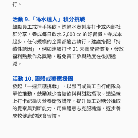
行。
活動 9.「喝水達人」積分挑戰
鼓勵員工戒掉手搖飲。透過水壺刻度打卡或內部社
群分享，養成每日飲水 2,000 cc 的好習慣。零成本
起步，任何規模的企業都適合執行。建議搭配「持
續性誘因」，例如連續打卡 21 天養成習慣後，發放
福利點數作為獎勵，避免員工參與熱度在後期遞
減。
活動 10. 團體戒糖應援團
發起「一週無糖挑戰」，以部門或員工自行組隊為
單位推動，鼓勵減少含糖飲料與甜點攝取。透過線
上打卡紀錄與營養衛教講座，提升員工對糖分攝取
的覺察與判斷能力，用集體意志克服糖癮，逐步養
成較健康的飲食習慣。