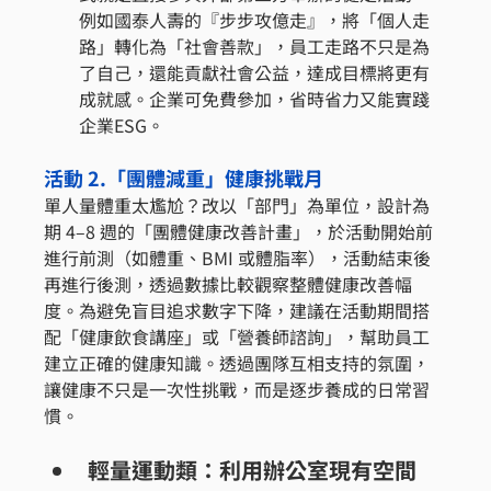
例如國泰人壽的『步步攻億走』，將「個人走
路」轉化為「社會善款」，員工走路不只是為
了自己，還能貢獻社會公益，達成目標將更有
成就感。企業可免費參加，省時省力又能實踐
企業ESG。
活動 2.「團體減重」健康挑戰月
單人量體重太尷尬？改以「部門」為單位，設計為
期 4–8 週的「團體健康改善計畫」，於活動開始前
進行前測（如體重、BMI 或體脂率），活動結束後
再進行後測，透過數據比較觀察整體健康改善幅
度。為避免盲目追求數字下降，建議在活動期間搭
配「健康飲食講座」或「營養師諮詢」，幫助員工
建立正確的健康知識。透過團隊互相支持的氛圍，
讓健康不只是一次性挑戰，而是逐步養成的日常習
慣。
輕量運動類：利用辦公室現有空間