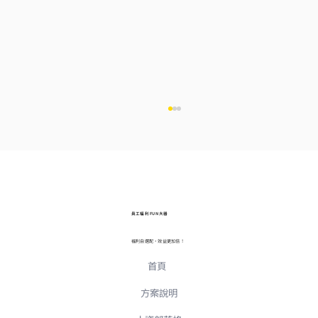
員工福利 FUN 大器
福利自選配，效益更加倍！
首頁
2026 員工福利趨勢指南：5 大留才關鍵方
案，解決企業缺工痛點
方案說明