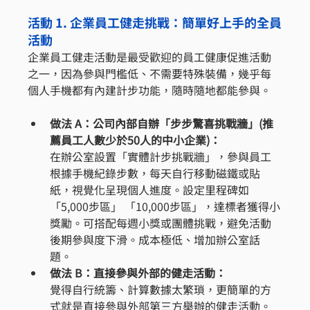
活動 1. 企業員工健走挑戰：簡單好上手的全員
活動
企業員工健走活動是最受歡迎的員工健康促進活動
之一，因為參與門檻低、不需要特殊裝備，幾乎每
個人手機都有內建計步功能，隨時隨地都能參與。
做法 A：公司內部自辦「步步驚喜挑戰牆」(推
薦員工人數少於50人的中小企業)：
在辦公室設置「實體計步挑戰牆」，參與員工
根據手機紀錄步數，每天自行移動磁鐵或貼
紙，視覺化呈現個人進度。設定里程碑如
「5,000步區」 「10,000步區」，達標者獲得小
獎勵。可搭配每週小獎或團體挑戰，避免活動
後期參與度下滑。成本極低、增加辦公室話
題。
做法 B：直接參與外部的健走活動：
覺得自行統籌、計算數據太繁瑣，更簡單的方
式就是直接參與外部第三方舉辦的健走活動。