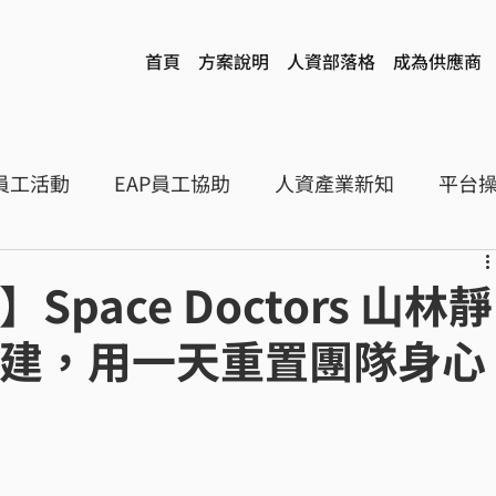
首頁
方案說明
人資部落格
成為供應商
員工活動
EAP員工協助
人資產業新知
平台
pace Doctors 山林靜
建，用一天重置團隊身心