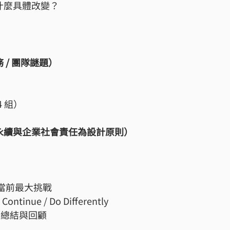
什麼具體改變？
/ 團隊謎題）
4 組）
永續與企業社會責任為設計原則）
：公司當前最大挑戰
ontinue / Do Differently
30 總結與回顧