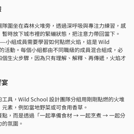
驗
團隊圍坐在森林火堆旁，透過深呼吸與專注力練習，感
，暫時放下城市裡的緊繃狀態，把注意力帶回當下。
—小組成員需要學習如何點燃火焰，這是 Wild
辦公的活動。每個小組都由不同職級的成員混合組成，必
四個生火步驟，因為只有理解、解釋、再傳遞，火焰才
饗宴
，Wild School 設計團隊分組用剛剛點燃的火堆
」元素，例如當地野菜或可食用香草。
點，而是透過「一起準備食材 → 一起烹煮 → 一起分
力的氛圍。