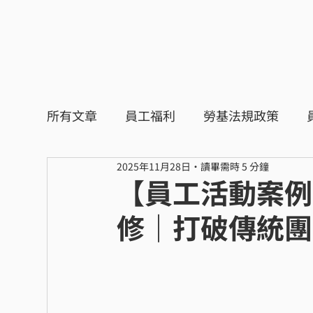
所有文章
員工福利
勞基法規政策
2025年11月28日
讀畢需時 5 分鐘
【員工活動案例】S
修｜打破傳統團