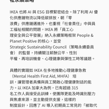
IKEA 也將 AI 與 ESG 目標緊密結合。除了利用 AI 優
化供應鏈物流以降低碳排放，朝「零
浪費」供應鏈邁進外，也重視「社會責任」中與員
工福祉相關的問題，IKEA 將「員工心
理安全與公平發展」納入永續策略框架 People & 
Planet Positive 的核心，並受
Strategic Sustainability Council（策略永續委員
會） 的監督，持續關注薪酬公平、性別
平權、再培訓機會、心理健康與彈性工時等議題。
具體的實踐如 IKEA 在多地推動心理健康急救
（Mental Health First Aid, MHFA） 培
訓，讓管理者具備與員工開啟心理健康對話的能
力。以 IKEA 加拿大為例，已有超過 315
名工作人員接受此訓練，使團隊更能及時識別壓力
與焦慮來源，並主動提供支援，這樣的
制度設計，回應了 AI 導入初期員工常見的「被取代