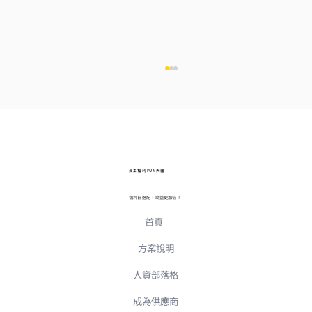
員工福利 FUN 大器
福利自選配，效益更加倍！
首頁
守護員工心理健康三步驟：從免費資源到
EAP 員工協助方案完整攻略
方案說明
人資部落格
成為供應商