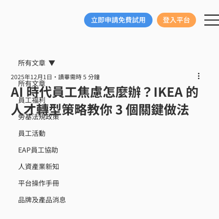
立即申請免費試用
登入平台
所有文章
2025年12月1日
讀畢需時 5 分鐘
所有文章
AI 時代員工焦慮怎麼辦？IKEA 的
員工福利
人才轉型策略教你 3 個關鍵做法
勞基法規政策
員工活動
EAP員工協助
人資產業新知
平台操作手冊
品牌及產品消息