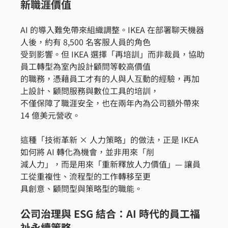
新職涯價值
AI 的導入難免帶來組織調整。IKEA 在部署聊天機器
人後，約有 8,500 名客服人員的角色
受到影響。但 IKEA 選擇「再培訓」而非裁員，協助
員工轉型為室內設計顧問等較高價值
的職務，憑藉員工才有的人與人互動的經驗，再加
上設計、顧問服務與數位工具的培訓，
不僅保障了職涯安全，也在兩年內為公司額外帶來 
14 億美元營收。
這種「技術革新 × 人力策略」的做法，正是 IKEA 
如何將 AI 轉化為機會，並非用來「削
減人力」，而是用來「重新釋放人力價值」— 讓員
工從重複性、流程型的工作轉移至更
具創意、顧問型與策略型的職能。
公司治理與 ESG 結合：AI 時代的員工福
祉永續策略