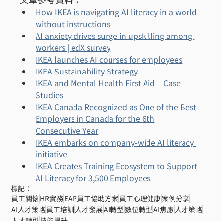
How IKEA is navigating AI literacy in a world 
without instructions
AI anxiety drives surge in upskilling among 
workers | edX survey
IKEA launches AI courses for employees
IKEA Sustainability Strategy
IKEA and Mental Health First Aid – Case 
Studies
IKEA Canada Recognized as One of the Best 
Employers in Canada for the 6th
Consecutive Year
IKEA embarks on company-wide AI literacy 
initiative
IKEA Creates Training Ecosystem to Support 
AI Literacy for 3,500 Employees
標記：
員工關懷
HR實務
EAP員工協助方案
員工心理健康
案例分享
AI人才策略
員工培訓
人才發展
AI轉型
數位轉型
AI焦慮
人才策略
人才轉型
技能提升