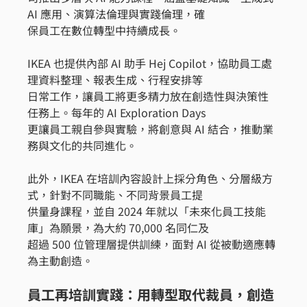
AI 應用、演算法倫理與實踐倫理，確
保員工在數位轉型中持續成長。
IKEA 也提供內部 AI 助手 Hej Copilot，協助員工處
理資料整理、報表生成、行程安排等
日常工作，讓員工將更多精力放在創造性與決策性
任務上。每年的 AI Exploration Days
更讓員工親自參與實驗，將創意與 AI 結合，推動業
務與文化的共同進化。
此外，IKEA 在培訓內容設計上採分角色、分層級方
式，針對不同職能、不同背景員工提
供量身課程，並自 2024 年就以「未來化員工技能
庫」為願景，為大約 70,000 名同仁及
超過 500 位管理層提供訓練，面對 AI 從被動適應轉
為主動創造。
員工再培訓實踐：用轉型取代裁員，創造